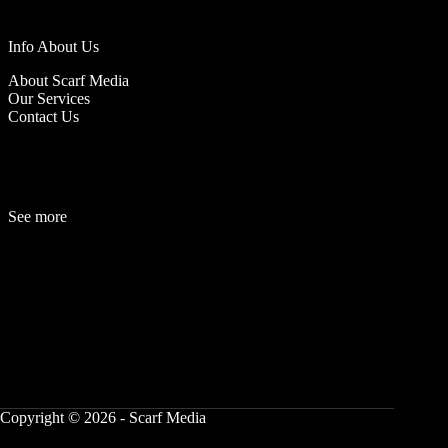
Info About Us
About Scarf Media
Our Services
Contact Us
See more
Fashion
Be
a
uty
Lifestyle
Travelogue
Cover Story
Hot News
References
Copyright © 2026 - Scarf Media