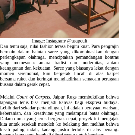
Image: Instagram/ @asapcult
Dan tentu saja, nilai fashion terasa begitu kuat. Para pengrajin
bermain dalam balutan saree yang dikombinasikan dengan
perlengkapan olahraga, menciptakan pemandangan kontras
yang memesona: antara tradisi dan modernitas, antara
keanggunan dan kekuatan. Saree yang biasanya lekat dengan
momen seremonial, kini bergerak lincah di atas karpet
bersama raket dan keringat menghadirkan semacam peragaan
busana dalam gerak cepat.
Melalui
Court of Carpets
, Jaipur Rugs membuktikan bahwa
lapangan tenis bisa menjadi kanvas bagi ekspresi budaya.
Lebih dari sekadar pertandingan, ini adalah perayaan warisan,
keberanian, dan kreativitas yang melampaui batas olahraga.
Dalam dunia yang terus bergerak cepat, proyek ini mengajak
kita untuk sesekali menoleh ke belakang dan melihat bahwa
kisah paling indah, kadang justru tertulis di atas benang-
benang lama yang kembali diberi ruang untuk bersinar.