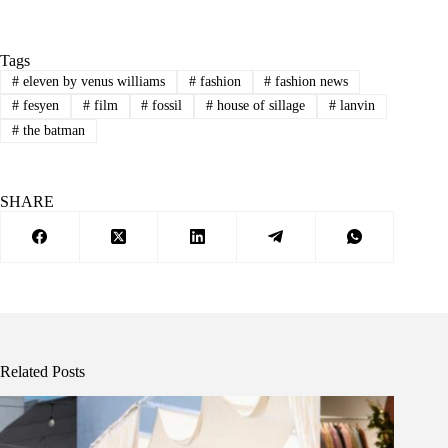
Tags
#
eleven by venus williams
#
fashion
#
fashion news
#
fesyen
#
film
#
fossil
#
house of sillage
#
lanvin
#
the batman
SHARE
Related Posts