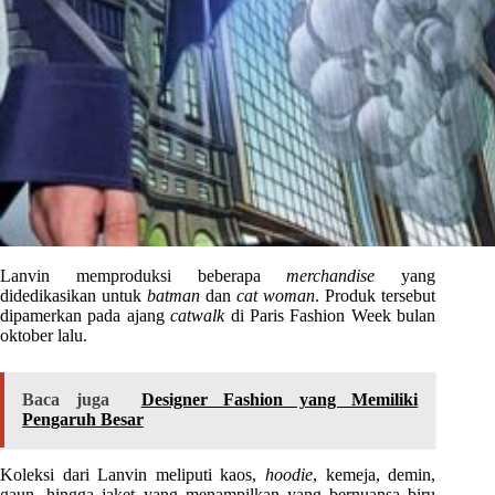
Lanvin memproduksi beberapa
merchandise
yang
didedikasikan untuk
batman
dan
cat woman
. Produk tersebut
dipamerkan pada ajang
catwalk
di Paris Fashion Week bulan
oktober lalu.
Baca juga
Designer Fashion yang Memiliki
Pengaruh Besar
Koleksi dari Lanvin meliputi kaos,
hoodie
, kemeja, demin,
gaun, hingga jaket yang menampilkan yang bernuansa biru