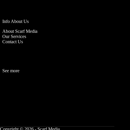
Info About Us
About Scarf Media
Our Services
Contact Us
See more
Fashion
Be
a
uty
Lifestyle
Travelogue
Cover Story
Hot News
References
Copyright © 2026 - Scarf Media