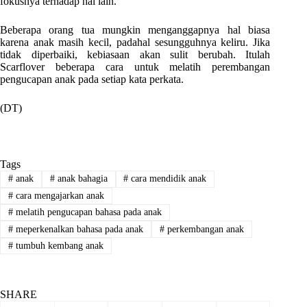
fokusnya terhadap hal lain.
Beberapa orang tua mungkin menganggapnya hal biasa
karena anak masih kecil, padahal sesungguhnya keliru. Jika
tidak diperbaiki, kebiasaan akan sulit berubah. Itulah
Scarflover beberapa cara untuk melatih perembangan
pengucapan anak pada setiap kata perkata.
(DT)
Tags
#
anak
#
anak bahagia
#
cara mendidik anak
#
cara mengajarkan anak
#
melatih pengucapan bahasa pada anak
#
meperkenalkan bahasa pada anak
#
perkembangan anak
#
tumbuh kembang anak
SHARE