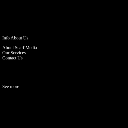
Info About Us
About Scarf Media
Our Services
Contact Us
See more
Fashion
Be
a
uty
Lifestyle
Travelogue
Cover Story
Hot News
References