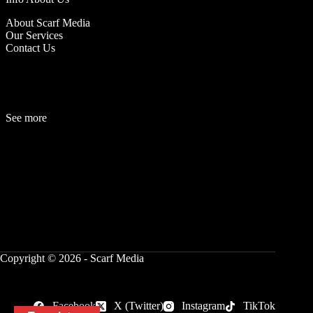
About Scarf Media
Our Services
Contact Us
See more
Fashion
Be
a
uty
Lifestyle
Travelogue
Cover Story
Hot News
References
Copyright © 2026 - Scarf Media
Facebook
X (Twitter)
Instagram
TikTok