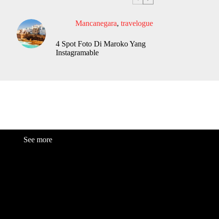
Mancanegara
,
travelogue
4 Spot Foto Di Maroko Yang
Instagramable
See more
Fashion
Be
a
uty
Lifestyle
Travelogue
Cover Story
Hot News
References