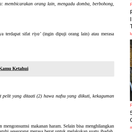
a: membicarakan orang lain, mengadu domba, berbohong,
a terdapat sifat
riya’
(ingin dipuji orang lain) atau merasa
l
u Kamu Ketahui
pelit yang ditaati (2) hawa nafsu yang diikuti, kekaguman
gan mengonsumsi makanan haram. Selain bisa menghilangkan
ruhi seseorang merasa berat untuk melakukan suatu ibadah,