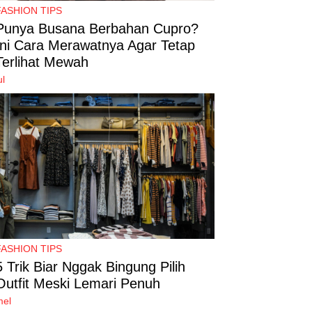
FASHION TIPS
Punya Busana Berbahan Cupro?
Ini Cara Merawatnya Agar Tetap
Terlihat Mewah
ul
FASHION TIPS
5 Trik Biar Nggak Bingung Pilih
Outfit Meski Lemari Penuh
mel