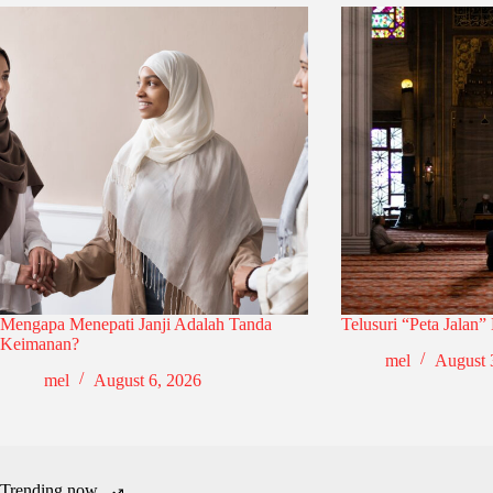
Mengapa Menepati Janji Adalah Tanda
Telusuri “Peta Jalan”
Keimanan?
mel
August 
mel
August 6, 2026
Trending now