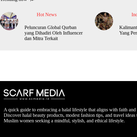
Hot News
In
Peluncuran Global Qurban
Kalimant
yang Dihadiri Oleh Influencer
Yang Per
dan Mitra Terkait
A quick guide to embracing a halal lifestyle that aligns with faith and
Discover halal beauty products, modest fashion tips, and travel ideas t
Muslim women seeking a mindful, stylish, and ethical lifestyle.