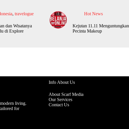
donesia
,
travelogue
Hot News
an dan Wisatanya
Kejutan 11.11 Menguntungkan
lu di Explore
Pecinta Makeup
Info About Us
About Scarf Media
Our Services
 modern living.
Contact Us
ailored for