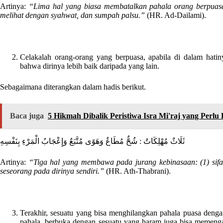
Artinya:
“Lima hal yang biasa membatalkan pahala orang berpuas
melihat dengan syahwat, dan sumpah palsu.”
(HR. Ad-Dailami).
Celakalah orang-orang yang berpuasa, apabila di dalam hatiny
bahwa dirinya lebih baik daripada yang lain.
Sebagaimana diterangkan dalam hadis berikut.
Baca juga
5 Hikmah Dibalik Peristiwa Isra Mi'raj yang Perl
ثَلَاثٌ مُهْلِكَاتٌ : شُحٌّ مُطَاعٌ وَهَوًى مُتَّبَعٌ وَإِعْجَابُ الْمَرْءِ بِنَفْسِهِ
Artinya:
“Tiga hal yang membawa pada jurang kebinasaan: (1) sifat 
seseorang pada dirinya sendiri.”
(HR. Ath-Thabrani).
Terakhir, sesuatu yang bisa menghilangkan pahala puasa den
pahala, berbuka dengan sesuatu yang haram juga bisa memenga