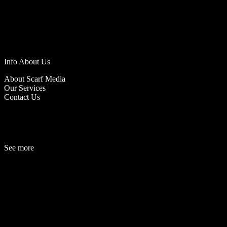
Info About Us
About Scarf Media
Our Services
Contact Us
See more
Fashion
Be
a
uty
Lifestyle
Travelogue
Cover Story
Hot News
References