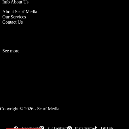
Info About Us
About Scarf Media
Our Services
Contact Us
See more
Fashion
Be
a
uty
Lifestyle
Travelogue
Cover Story
Hot News
References
Copyright © 2026 - Scarf Media
Facebook
X (Twitter)
Instagram
TikTok