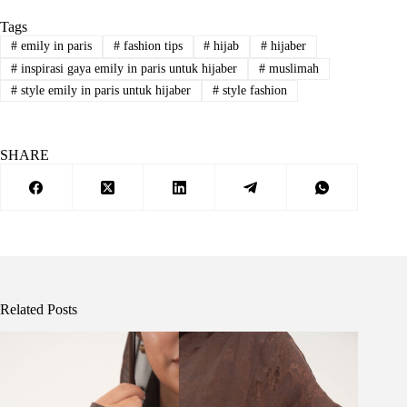
Tags
#
emily in paris
#
fashion tips
#
hijab
#
hijaber
#
inspirasi gaya emily in paris untuk hijaber
#
muslimah
#
style emily in paris untuk hijaber
#
style fashion
SHARE
Related Posts