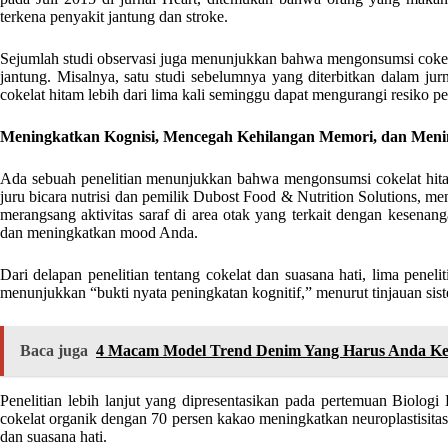
terkena penyakit jantung dan stroke.
Sejumlah studi observasi juga menunjukkan bahwa mengonsumsi cokelat
jantung. Misalnya, satu studi sebelumnya yang diterbitkan dalam j
cokelat hitam lebih dari lima kali seminggu dapat mengurangi resiko p
Meningkatkan Kognisi, Mencegah Kehilangan Memori, dan Men
Ada sebuah penelitian menunjukkan bahwa mengonsumsi cokelat hit
juru bicara nutrisi dan pemilik Dubost Food & Nutrition Solutions, m
merangsang aktivitas saraf di area otak yang terkait dengan kesenan
dan meningkatkan mood Anda.
Dari delapan penelitian tentang cokelat dan suasana hati, lima peneli
menunjukkan “bukti nyata peningkatan kognitif,” menurut tinjauan sist
Baca juga
4 Macam Model Trend Denim Yang Harus Anda Ke
Penelitian lebih lanjut yang dipresentasikan pada pertemuan Biol
cokelat organik dengan 70 persen kakao meningkatkan neuroplastisitas
dan suasana hati.