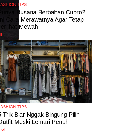
FASHION TIPS
Punya Busana Berbahan Cupro?
Ini Cara Merawatnya Agar Tetap
Terlihat Mewah
ul
FASHION TIPS
5 Trik Biar Nggak Bingung Pilih
Outfit Meski Lemari Penuh
mel