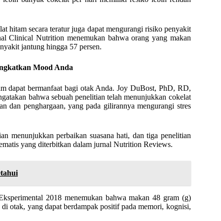
 hitam secara teratur juga dapat mengurangi risiko penyakit
urnal Clinical Nutrition menemukan bahwa orang yang makan
enyakit jantung hingga 57 persen.
ingkatkan Mood Anda
am dapat bermanfaat bagi otak Anda. Joy DuBost, PhD, RD,
engatakan bahwa sebuah penelitian telah menunjukkan cokelat
gan dan penghargaan, yang pada gilirannya mengurangi stres
tian menunjukkan perbaikan suasana hati, dan tiga penelitian
ematis yang diterbitkan dalam jurnal Nutrition Reviews.
tahui
ogi Eksperimental 2018 menemukan bahwa makan 48 gram (g)
 di otak, yang dapat berdampak positif pada memori, kognisi,