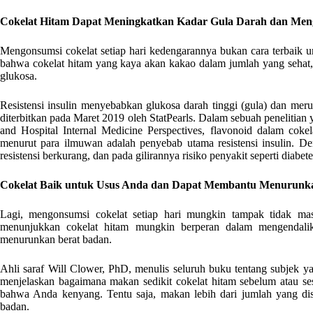
Cokelat Hitam Dapat Meningkatkan Kadar Gula Darah dan Meng
Mengonsumsi cokelat setiap hari kedengarannya bukan cara terbaik un
bahwa cokelat hitam yang kaya akan kakao dalam jumlah yang sehat
glukosa.
Resistensi insulin menyebabkan glukosa darah tinggi (gula) dan merup
diterbitkan pada Maret 2019 oleh StatPearls. Dalam sebuah penelitian
and Hospital Internal Medicine Perspectives, flavonoid dalam cokel
menurut para ilmuwan adalah penyebab utama resistensi insulin. D
resistensi berkurang, dan pada gilirannya risiko penyakit seperti diabe
Cokelat Baik untuk Usus Anda dan Dapat Membantu Menurunk
Lagi, mengonsumsi cokelat setiap hari mungkin tampak tidak mas
menunjukkan cokelat hitam mungkin berperan dalam mengendali
menurunkan berat badan.
Ahli saraf Will Clower, PhD, menulis seluruh buku tentang subjek
menjelaskan bagaimana makan sedikit cokelat hitam sebelum atau 
bahwa Anda kenyang. Tentu saja, makan lebih dari jumlah yang dis
badan.