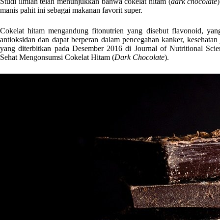
Studi ilmiah telah menunjukkan bahwa cokelat hitam (
dark chocolate
manis pahit ini sebagai makanan favorit super.
Cokelat hitam mengandung fitonutrien yang disebut flavonoid, ya
antioksidan dan dapat berperan dalam pencegahan kanker, kesehatan 
yang diterbitkan pada Desember 2016 di Journal of Nutritional Scien
Sehat Mengonsumsi Cokelat Hitam (
Dark Chocolate
).