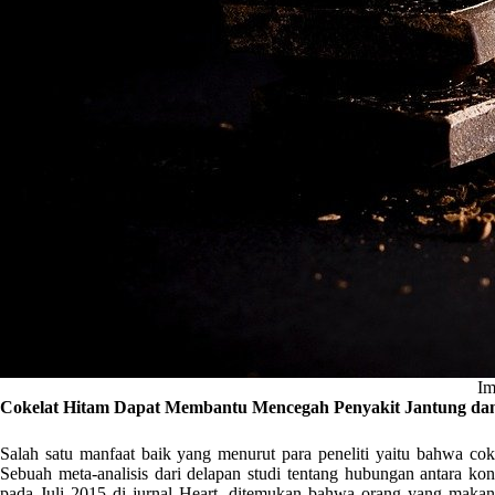
Im
Cokelat Hitam Dapat Membantu Mencegah Penyakit Jantung da
Salah satu manfaat baik yang menurut para peneliti yaitu bahwa cok
Sebuah meta-analisis dari delapan studi tentang hubungan antara kon
pada Juli 2015 di jurnal Heart, ditemukan bahwa orang yang makan l