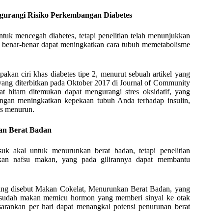
urangi Risiko Perkembangan Diabetes
tuk mencegah diabetes, tetapi penelitian telah menunjukkan
, benar-benar dapat meningkatkan cara tubuh memetabolisme
akan ciri khas diabetes tipe 2, menurut sebuah artikel yang
 yang diterbitkan pada Oktober 2017 di Journal of Community
at hitam ditemukan dapat mengurangi stres oksidatif, yang
engan meningkatkan kepekaan tubuh Anda terhadap insulin,
tes menurun.
an Berat Badan
uk akal untuk menurunkan berat badan, tetapi penelitian
kan nafsu makan, yang pada gilirannya dapat membantu
 yang disebut Makan Cokelat, Menurunkan Berat Badan, yang
sesudah makan memicu hormon yang memberi sinyal ke otak
arankan per hari dapat menangkal potensi penurunan berat