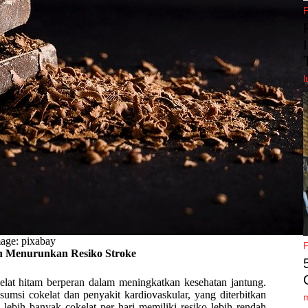
l
age: pixabay
n Menurunkan Resiko Stroke
elat hitam berperan dalam meningkatkan kesehatan jantung.
sumsi cokelat dan penyakit kardiovaskular, yang diterbitkan
ebih banyak cokelat per hari memiliki resiko lebih rendah