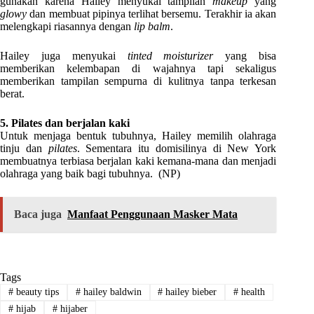
gunakan karena Hailey menyukai tampilan
makeup
yang
glowy
dan membuat pipinya terlihat bersemu. Terakhir ia akan
melengkapi riasannya dengan
lip balm
.
Hailey juga menyukai
tinted moisturizer
yang bisa
memberikan kelembapan di wajahnya tapi sekaligus
memberikan tampilan sempurna di kulitnya tanpa terkesan
berat.
5. Pilates dan berjalan kaki
Untuk menjaga bentuk tubuhnya, Hailey memilih olahraga
tinju dan
pilates
. Sementara itu domisilinya di New York
membuatnya terbiasa berjalan kaki kemana-mana dan menjadi
olahraga yang baik bagi tubuhnya. (NP)
Baca juga
Manfaat Penggunaan Masker Mata
Tags
#
beauty tips
#
hailey baldwin
#
hailey bieber
#
health
#
hijab
#
hijaber