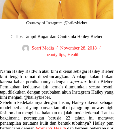
Courtesy of Instagram @haileybieber
5 Tips Tampil Bugar dan Cantik ala Hailey Bieber
Scarf Media
November 28, 2018
beauty tips
,
Health
Nama Hailey Baldwin atau kini dikenal sebagai Hailey Bieber
kini tengah ramai diperbincangkan. Apalagi kalau bukan
karena kabar pernikahannya dengan
superstar
Justin Bieber.
Pernikahan keduanya tak pernah diumumkan secara resmi,
tapi dilakukan dengan perubahan akun Instagram Hailey yang
kini menjadi @haileybieber.
Sebelum kedekatannya dengan Justin, Hailey dikenal sebagai
model berbakat yang banyak tampil di panggung runway high
fashion dan menghiasi halaman majalah mode terkenal. Lantas
bagaimana perempuan berusia 22 tahun ini merawat
penampilan terutama kulit dan bentuk tubuhnya? Hailey pun
berbincang dengan
Woman’s Health
dan berbagi beberapa
tips