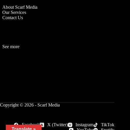
About Scarf Media
Our Services
Contact Us
See more
Fashion
Be
a
uty
Lifestyle
Travelogue
Cover Story
Hot News
References
Copyright © 2026 - Scarf Media
Facebook
X (Twitter)
Instagram
TikTok
Translate »
YouTube
Spotify