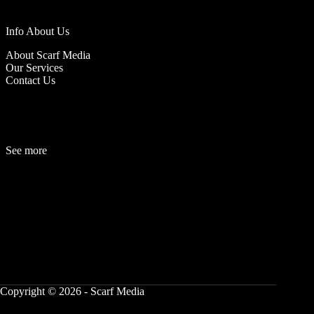
Info About Us
About Scarf Media
Our Services
Contact Us
See more
Fashion
Be
a
uty
Lifestyle
Travelogue
Cover Story
Hot News
References
Copyright © 2026 - Scarf Media