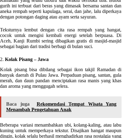
Ramadan yang selalu diburu saat waktu berbuka tiba. Bubur
gurih ini terbuat dari beras yang dimasak bersama santan dan
aneka rempah seperti kapulaga, serai, dan jahe, lalu diperkaya
dengan potongan daging atau ayam serta sayuran.
Teksturnya lembut dengan cita rasa rempah yang hangat,
cocok untuk mengisi kembali energi setelah berpuasa. Di
Aceh, Kanji Rumbi sering dibagikan gratis di masjid-masjid
sebagai bagian dari tradisi berbagi di bulan suci.
2.
Kolak Pisang – Jawa
Kolak pisang bisa dibilang sebagai ikon takjil Ramadan di
banyak daerah di Pulau Jawa. Perpaduan pisang, santan, gula
merah, dan daun pandan menciptakan rasa manis yang khas
dan aroma yang menggugah selera.
Baca juga
Rekomendasi Tempat Wisata Yang
Menambah Pengetahuan Anak
Beberapa variasi menambahkan ubi, kolang-kaling, atau labu
kuning untuk memperkaya tekstur. Disajikan hangat maupun
dingin, kolak selalu berhasil menghadirkan rasa nostalgia yang