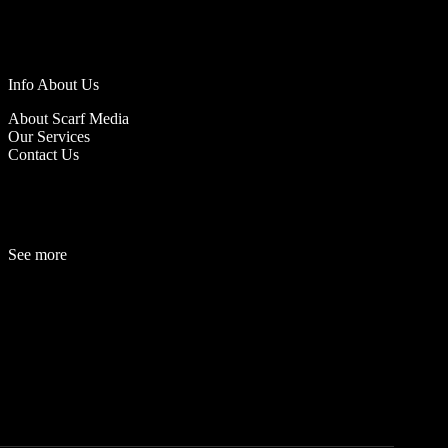
Info About Us
About Scarf Media
Our Services
Contact Us
See more
Fashion
Be
a
uty
Lifestyle
Travelogue
Cover Story
Hot News
References