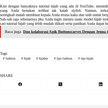
Kini dengan banyaknya tutorial hijab yang ada di YouTube, menim
yang Anda kenakan terlihat tak kalah
stylish
. Namun, terk
seringkali malah membuat kepala Anda terasa kaku dan sulit untuk ber
Sah-sah saja sebenarnya jika Anda ingin meniru suatu model hijab tert
cari tutorial hijab yang lebih mudah diikuti serta pastikan Anda dapat
Baca juga
Duo kolaborasi Apik Buttonscarves Dengan Jenna
Tags
#
fashion
#
hijab
#
hijaber
#
tips fashion
#
tips hijab
SHARE