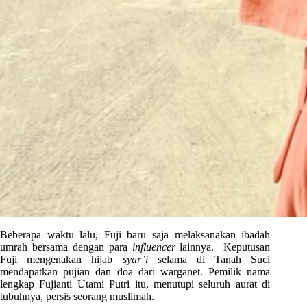
Beberapa waktu lalu, Fuji baru saja melaksanakan ibadah
umrah bersama dengan para
influencer
lainnya. Keputusan
Fuji mengenakan hijab
syar’i
selama di Tanah Suci
mendapatkan pujian dan doa dari warganet. Pemilik nama
lengkap Fujianti Utami Putri itu, menutupi seluruh aurat di
tubuhnya, persis seorang muslimah.