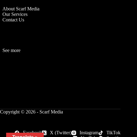
About Scarf Media
Our Services
Contact Us
See more
Fashion
Be
a
uty
Lifestyle
Travelogue
Cover Story
Hot News
References
Copyright © 2026 - Scarf Media
Facebook
X (Twitter)
Instagram
TikTok